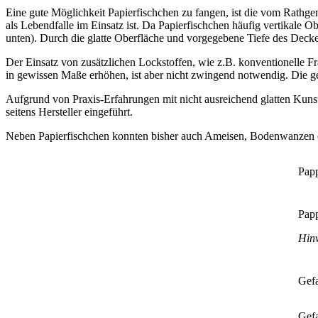
Eine gute Möglichkeit Papierfischchen zu fangen, ist die vom Rathge
als Lebendfalle im Einsatz ist. Da Papierfischchen häufig vertikale 
unten). Durch die glatte Oberfläche und vorgegebene Tiefe des Deckel
Der Einsatz von zusätzlichen Lockstoffen, wie z.B. konventionelle Fra
in gewissen Maße erhöhen, ist aber nicht zwingend notwendig. Die g
Aufgrund von Praxis-Erfahrungen mit nicht ausreichend glatten Kunst
seitens Hersteller eingeführt.
Neben Papierfischchen konnten bisher auch Ameisen, Bodenwanzen 
Papp
Papp
Hinw
Gefa
Gefa