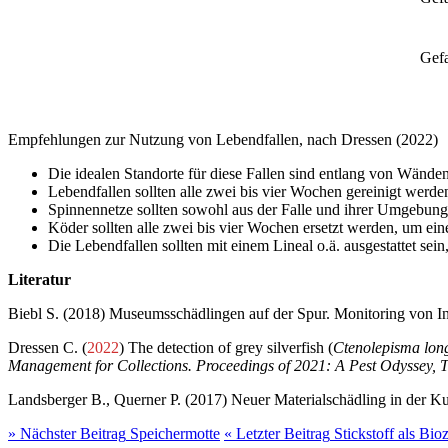
Gefa
Empfehlungen zur Nutzung von Lebendfallen, nach Dressen (2022)
Die idealen Standorte für diese Fallen sind entlang von Wände
Lebendfallen sollten alle zwei bis vier Wochen gereinigt werde
Spinnennetze sollten sowohl aus der Falle und ihrer Umgebun
Köder sollten alle zwei bis vier Wochen ersetzt werden, um ei
Die Lebendfallen sollten mit einem Lineal o.ä. ausgestattet s
Literatur
Biebl S. (2018) Museumsschädlingen auf der Spur. Monitoring von
Dressen C. (
2022
) The detection of grey silverfish (
Ctenolepisma lon
Management for Collections. Proceedings of 2021: A Pest Odyssey, 
Landsberger B., Querner P. (2017) Neuer Materialschädling in der Ku
»
Nächster Beitrag
Speichermotte
«
Letzter Beitrag
Stickstoff als Bio