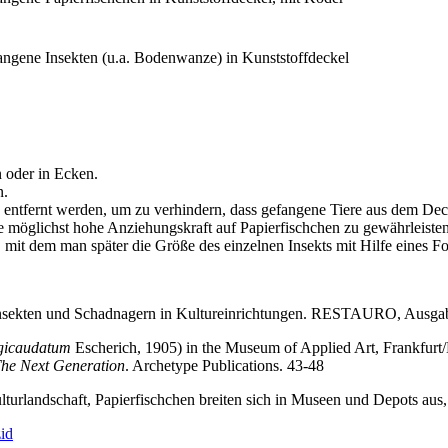
ngene Insekten (u.a. Bodenwanze) in Kunststoffdeckel
n oder in Ecken.
n.
g entfernt werden, um zu verhindern, dass gefangene Tiere aus dem D
ne möglichst hohe Anziehungskraft auf Papierfischchen zu gewährleisten
ein, mit dem man später die Größe des einzelnen Insekts mit Hilfe eine
 Insekten und Schadnagern in Kultureinrichtungen. RESTAURO, Ausgab
gicaudatum
Escherich, 1905) in the Museum of Applied Art, Frankfurt
The Next Generation
. Archetype Publications. 43-48
lturlandschaft, Papierfischchen breiten sich in Museen und Depots aus
zid