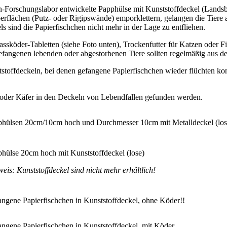
n-Forschungslabor entwickelte Papphülse mit Kunststoffdeckel (Landsb
Oberflächen (Putz- oder Rigipswände) emporklettern, gelangen die Tiere
s sind die Papierfischchen nicht mehr in der Lage zu entfliehen.
ssköder-Tabletten (siehe Foto unten), Trockenfutter für Katzen oder Fi
efangenen lebenden oder abgestorbenen Tiere sollten regelmäßig aus d
stoffdeckeln, bei denen gefangene Papierfischchen wieder flüchten kon
oder Käfer in den Deckeln von Lebendfallen gefunden werden.
hülsen 20cm/10cm hoch und Durchmesser 10cm mit Metalldeckel (los
hülse 20cm hoch mit Kunststoffdeckel (lose)
eis: Kunststoffdeckel sind nicht mehr erhältlich!
ngene Papierfischchen in Kunststoffdeckel, ohne Köder!!
ngene Papierfischchen in Kunststoffdeckel, mit Köder