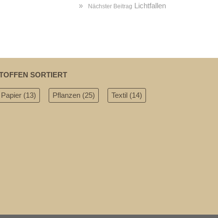
»
Lichtfallen
Nächster Beitrag
TOFFEN SORTIERT
Papier
(13)
Pflanzen
(25)
Textil
(14)