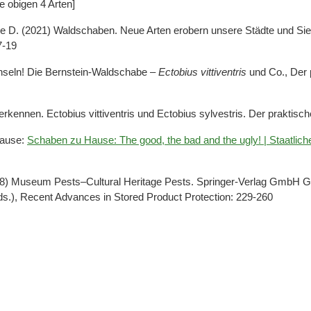
 obigen 4 Arten]
ke D. (2021) Waldschaben. Neue Arten erobern unsere Städte und Sie
7-19
chseln! Die Bernstein-Waldschabe –
Ectobius vittiventris
und Co., Der 
rkennen. Ectobius vittiventris und Ectobius sylvestris. Der praktis
Hause:
Schaben zu Hause: The good, the bad and the ugly! | Staatli
018) Museum Pests–Cultural Heritage Pests. Springer-Verlag GmbH Ge
eds.), Recent Advances in Stored Product Protection: 229-260