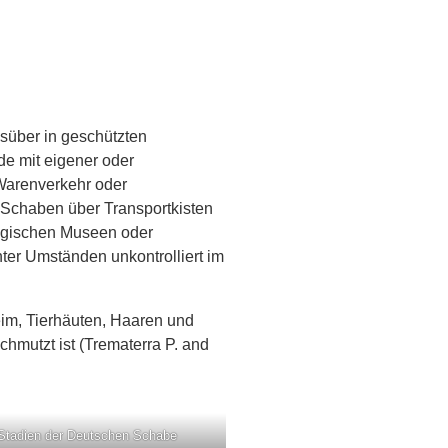
süber in geschützten
e mit eigener oder
Warenverkehr oder
 Schaben über Transportkisten
logischen Museen oder
er Umständen unkontrolliert im
eim, Tierhäuten, Haaren und
hmutzt ist (Trematerra P. and
.
 Stadien der Deutschen Schabe