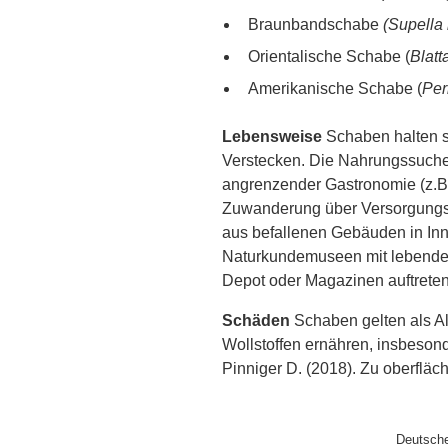
Braunbandschabe
(Supella 
Orientalische Schabe (
Blatt
Amerikanische Schabe (
Per
Lebensweise
Schaben halten s
Verstecken. Die Nahrungssuche
angrenzender Gastronomie (z.B
Zuwanderung über Versorgungssc
aus befallenen Gebäuden in In
Naturkundemuseen mit lebenden 
Depot oder Magazinen auftreten
Schäden
Schaben gelten als Al
Wollstoffen ernähren, insbeson
Pinniger D. (2018). Zu oberflä
Deutsch