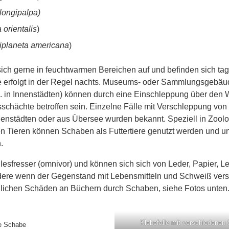
longipalpa)
a orientalis
)
iplaneta americana
)
ich gerne in feuchtwarmen Bereichen auf und befinden sich tag
 erfolgt in der Regel nachts. Museums- oder Sammlungsgebäud
. in Innenstädten) können durch eine Einschleppung über den 
hächte betroffen sein. Einzelne Fälle mit Verschleppung von
nenstädten oder aus Übersee wurden bekannt. Speziell in Zoo
Tieren können Schaben als Futtertiere genutzt werden und unt
.
lesfresser (omnivor) und können sich sich von Leder, Papier, L
dere wenn der Gegenstand mit Lebensmitteln und Schweiß versc
chlichen Schäden an Büchern durch Schaben, siehe Fotos unten
Klebefalle mit verschiedenen
e Schabe