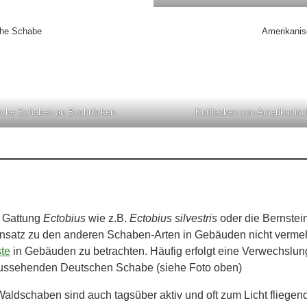
che Schabe
Amerikani
sche Schaben an Buchrücken
Kotflecken von Amerikanis
 Gattung
Ectobius
wie z.B.
Ectobius silvestris
oder die Bernste
nsatz zu den anderen Schaben-Arten in Gebäuden nicht vermehr
te
in Gebäuden zu betrachten. Häufig erfolgt eine Verwechslu
h aussehenden Deutschen Schabe (siehe Foto oben)
aldschaben sind auch tagsüber aktiv und oft zum Licht fliegend