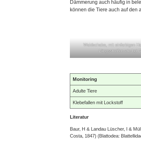
Dämmerung auch häufig in bele
können die Tiere auch auf den 
Waldschabe, mit einfarbigen Ha
Längsstreifen wie bei 
Monitoring
Adulte Tiere
Klebefallen mit Lockstoff
Literatur
Baur, H & Landau Lüscher, I & Mü
Costa, 1847) (Blattodea: Blattellid