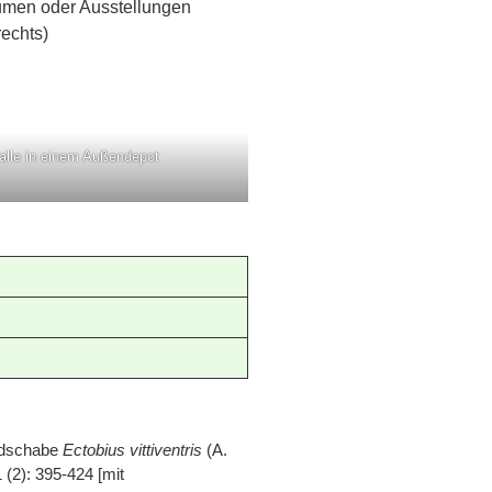
umen oder Ausstellungen
rechts)
alle in einem Außendepot
aldschabe
Ectobius vittiventris
(A.
 (2): 395-424 [mit