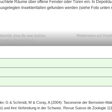
uchtete Räume über offene Fenster oder Türen ein. In Depoträ
ausgelegten Insektenfallen gefunden werden (siehe Foto unten 
lsschild, ohne die zwei dunklen
Waldschaben auf Klebef
Deutscher Schabe (s.o.)
ller, G & Schmidt, M & Coray, A (2004): Taxonomie der Bernstein-W
ae) und ihre Verbreitung in der Schweiz. Revue Suisse de Zoologie 111