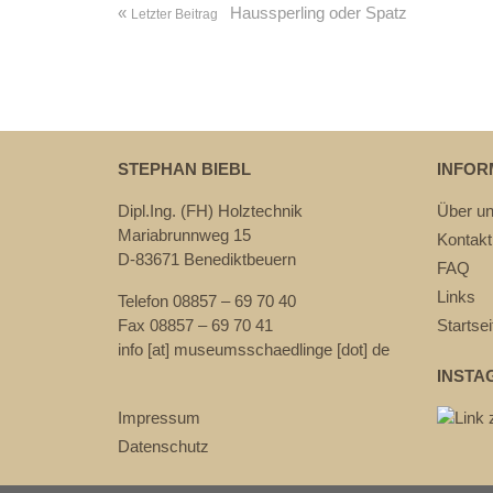
«
Haussperling oder Spatz
Letzter Beitrag
STEPHAN BIEBL
INFOR
Dipl.Ing. (FH) Holztechnik
Über u
Mariabrunnweg 15
Kontakt
D-83671 Benediktbeuern
FAQ
Links
Telefon 08857 – 69 70 40
Fax 08857 – 69 70 41
Startsei
info [at] museumsschaedlinge [dot] de
INSTA
Impressum
Datenschutz