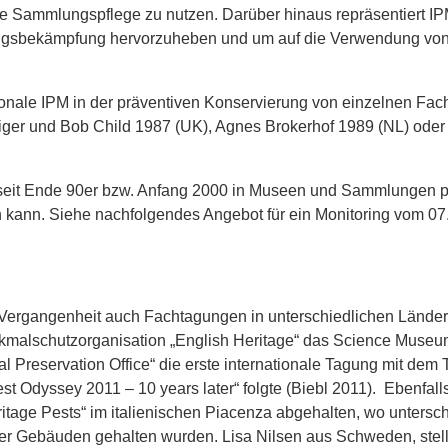
 Sammlungspflege zu nutzen. Darüber hinaus repräsentiert IPM
ngsbekämpfung hervorzuheben und um auf die Verwendung von 
onale IPM in der präventiven Konservierung von einzelnen Fach
nniger und Bob Child 1987 (UK), Agnes Brokerhof 1989 (NL) ode
eit Ende 90er bzw. Anfang 2000 in Museen und Sammlungen prak
n kann. Siehe nachfolgendes Angebot für ein Monitoring vom 07
ergangenheit auch Fachtagungen in unterschiedlichen Länder
nkmalschutzorganisation „English Heritage“ das Science Museu
 Preservation Office“ die erste internationale Tagung mit dem 
est Odyssey 2011 – 10 years later“ folgte (Biebl 2011). Ebenfa
itage Pests“ im italienischen Piacenza abgehalten, wo untersc
r Gebäuden gehalten wurden. Lisa Nilsen aus Schweden, stellt