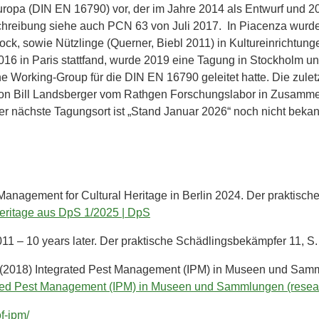
uropa (DIN EN 16790) vor, der im Jahre 2014 als Entwurf und 2
schreibung siehe auch PCN 63 von Juli 2017. In Piacenza wurd
ock, sowie Nützlinge (Querner, Biebl 2011) in Kultureinrichtun
16 in Paris stattfand, wurde 2019 eine Tagung in Stockholm unt
he Working-Group für die DIN EN 16790 geleitet hatte. Die zule
 von Bill Landsberger vom Rathgen Forschungslabor in Zusamm
er nächste Tagungsort ist „Stand Januar 2026“ noch nicht bekan
 Management for Cultural Heritage in Berlin 2024. Der praktisc
Heritage aus DpS 1/2025 | DpS
11 – 10 years later. Der praktische Schädlingsbekämpfer 11, S.
 S. (2018) Integrated Pest Management (IPM) in Museen und Sam
ated Pest Management (IPM) in Museen und Sammlungen (resear
f-ipm/