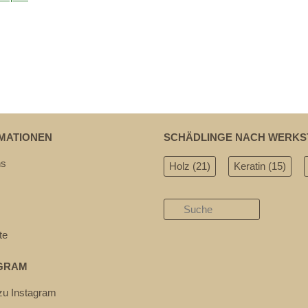
MATIONEN
SCHÄDLINGE NACH WERKS
ns
Holz
(21)
Keratin
(15)
te
GRAM