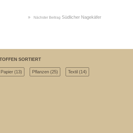
»
Südlicher Nagekäfer
Nächster Beitrag
TOFFEN SORTIERT
Papier
(13)
Pflanzen
(25)
Textil
(14)