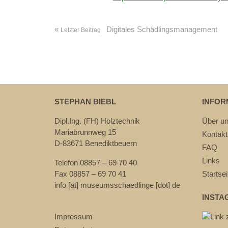
«
Digitales Schädlingsmanagement
Letzter Beitrag
STEPHAN BIEBL
INFOR
Dipl.Ing. (FH) Holztechnik
Über u
Mariabrunnweg 15
Kontakt
D-83671 Benediktbeuern
FAQ
Links
Telefon 08857 – 69 70 40
Fax 08857 – 69 70 41
Startsei
info [at] museumsschaedlinge [dot] de
INSTA
Impressum