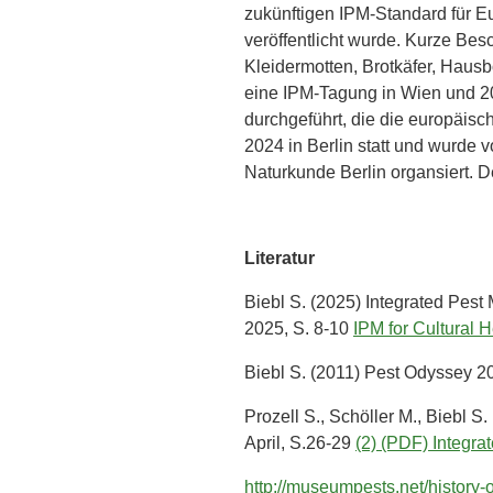
zukünftigen IPM-Standard für E
veröffentlicht wurde. Kurze Be
Kleidermotten, Brotkäfer, Hausb
eine IPM-Tagung in Wien und 20
durchgeführt, die die europäisc
2024 in Berlin statt und wurde
Naturkunde Berlin organsiert. D
Literatur
Biebl S. (2025) Integrated Pest
2025, S. 8-10
IPM for Cultural 
Biebl S. (2011) Pest Odyssey 20
Prozell S., Schöller M., Biebl
April, S.26-29
(2) (PDF) Integr
http://museumpests.net/history-o