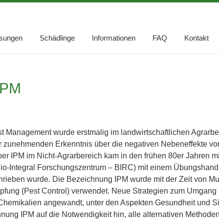
sungen
Schädlinge
Informationen
FAQ
Kontakt
IPM
t Management wurde erstmalig im landwirtschaftlichen Agrarbe
 zunehmenden Erkenntnis über die negativen Nebeneffekte von
über IPM im Nicht-Agrarbereich kam in den frühen 80er Jahren mi
Bio-Integral Forschungszentrum – BIRC) mit einem Übungshandb
hrieben wurde. Die Bezeichnung IPM wurde mit der Zeit von Mus
ung (Pest Control) verwendet. Neue Strategien zum Umgang m
Chemikalien angewandt, unter den Aspekten Gesundheit und Sich
nung IPM auf die Notwendigkeit hin, alle alternativen Methode