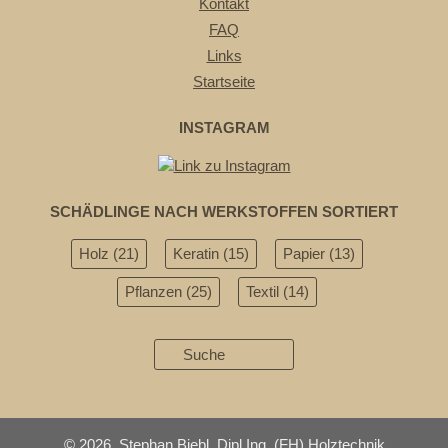
Kontakt
FAQ
Links
Startseite
INSTAGRAM
SCHÄDLINGE NACH WERKSTOFFEN SORTIERT
Holz
(21)
Keratin
(15)
Papier
(13)
Pflanzen
(25)
Textil
(14)
©
2026, Stephan Biebl, Dipl.Ing. (FH) Holztechnik