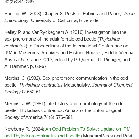
40(2):344–349
Ebeling, W. (2003) Chapter 8: Pests of Fabrics and Paper,
Urban
Entomology
. University of California, Riverside
Kelley P. and VanRyckeghem A. (2016) Investigation into the
sex pheromone of the adult female odd beetle (
Thylodrias
contractus
) In Proceedings of the International Conference on
IPM in Museums, Archives and Historic Houses, Held in Vienna,
Austria. 5–7. June 2013, edited by P. Querner, D. Pinniger, and
A. Hammer. p. 60-67
Mertins, J. (1982). Sex pheromone communication in the odd
beetle,
Thylodrias contractus
Motschulsky.
Journal of Chemical
Ecology
8, 653-61
Mertins, J.W. (1981) Life history and morphology of the odd
beetle, Thylodrias contractus. Annals of the Entomological
Society of America 74(6):576–581
Newberry R. (2024)
An Odd Problem To Solve: Update on IPM
and Thylodrias contractus (odd beetle)
MuseumPests and Pest