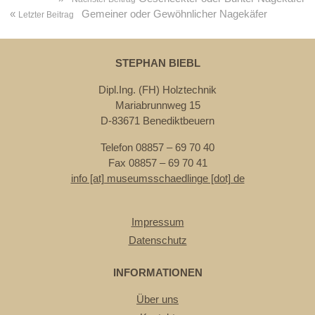
«
Gemeiner oder Gewöhnlicher Nagekäfer
Letzter Beitrag
STEPHAN BIEBL
Dipl.Ing. (FH) Holztechnik
Mariabrunnweg 15
D-83671 Benediktbeuern
Telefon 08857 – 69 70 40
Fax 08857 – 69 70 41
info [at] museumsschaedlinge [dot] de
Impressum
Datenschutz
INFORMATIONEN
Über uns