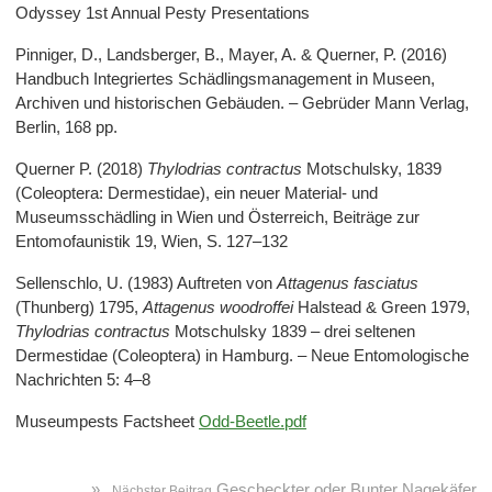
Odyssey 1st Annual Pesty Presentations
Pinniger, D., Landsberger, B., Mayer, A. & Querner, P. (2016)
Handbuch Integriertes Schädlingsmanagement in Museen,
Archiven und historischen Gebäuden. – Gebrüder Mann Verlag,
Berlin, 168 pp.
Querner P. (2018)
Thylodrias contractus
Motschulsky, 1839
(Coleoptera: Dermestidae), ein neuer Material- und
Museumsschädling in Wien und Österreich, Beiträge zur
Entomofaunistik 19, Wien, S. 127–132
Sellenschlo, U. (1983) Auftreten von
Attagenus fasciatus
(Thunberg) 1795,
Attagenus woodroffei
Halstead & Green 1979,
Thylodrias contractus
Motschulsky 1839 – drei seltenen
Dermestidae (Coleoptera) in Hamburg. – Neue Entomologische
Nachrichten 5: 4–8
Museumpests Factsheet
Odd-Beetle.pdf
»
Gescheckter oder Bunter Nagekäfer
Nächster Beitrag