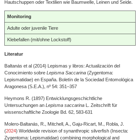
Hautschuppen oder Textilien wie Baumwelle, Leinen und Seide.
Monitoring
Adulte oder juvenile Tiere
Klebefallen (mit/ohne Lockstoff)
Literatur
Baltanás et al (2014) Lepismas y libros: Actualización del
Conocimiento sobre
Lepisma Saccarina
(Zygentoma:
Lepismatidae) en España. Boletín de la Sociedad Entomológica
Aragonesa (S.E.A.), nº 54: 351–357
Heymons R. (1897) Entwicklungsgeschichtliche
Untersuchungen an
Lepisma saccarina
L. Zeitschrift für
wissenschaftliche Zoologie Bd. 62, 583-631
Molero-Baltanás, R., Mitchell, A., Gaju-Ricart, M., Robla, J.
(
2024
) Worldwide revision of synanthropic silverfish (Insecta:
Zygentoma: Lepismatidae) combining morphological and