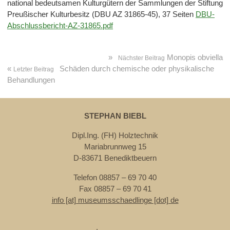
national bedeutsamen Kulturgütern der Sammlungen der Stiftung
Preußischer Kulturbesitz (DBU AZ 31865-45), 37 Seiten
DBU-
Abschlussbericht-AZ-31865.pdf
»
Monopis obviella
Nächster Beitrag
«
Schäden durch chemische oder physikalische
Letzter Beitrag
Behandlungen
STEPHAN BIEBL
Dipl.Ing. (FH) Holztechnik
Mariabrunnweg 15
D-83671 Benediktbeuern
Telefon 08857 – 69 70 40
Fax 08857 – 69 70 41
info [at] museumsschaedlinge [dot] de